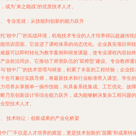
，成为“来之能战”的优质技术人才。
二、 专业造就：从技能到创新的能力跃升
依托“校中厂”的实战环境，机电技术专业的人才培养得以超越传统
技能培训层面。它促进了课程体系的动态优化。企业真实项目和
术难题可以即时转化为教学案例和研发课题，使专业课程内容始
与产业前沿同步。它推动了师资队伍的“双师型”建设。专业教师通
参与“校中厂”的技术管理与研发，积累了丰富的工程经验；企业技
骨干也可兼任实践导师，将最新技术和行业标准带入课堂。学生
能力培养从掌握单一操作技能，向具备系统集成、工艺优化、故
诊断乃至创新设计等综合能力跃升，成为能够解决复杂工程问题
复合型技术人才。
三、 技术转让：创新成果的产业化桥梁
校中厂”不仅是人才培养的摇篮，更是技术创新的“苗圃”和成果转