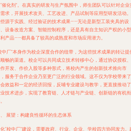
的“催化剂”。在真实的研发与生产氛围中，师生团队可以针对企业
际需求，开展技术攻关、工艺改进、产品试制等应用型研发活动
这些源于实践、经过验证的技术成果——无论是新型工装夹具的设
计、设备改造方案、智能控制程序，还是具有自主知识产权的小
专利产品——都具备了较高的成熟度和市场应用潜力。
“校中厂”本身作为校企深度合作的纽带，为这些技术成果的转让提
了顺畅的渠道。校企可以共同成立技术转移中心，通过协议授权
合作开发、作价入股等多种形式，将校内产生的创新技术推向市
场，服务于合作企业乃至更广泛的行业领域。这不仅为学校带来
社会效益和一定的经济回报，反哺专业建设与教学，更直接推动
行业技术进步，实现了教育链、人才链与产业链、创新链的有机
接。
四、 展望：构建良性循环的生态体系
深化“校中厂”建设，需要政府、行业、企业、学校四方协同发力。