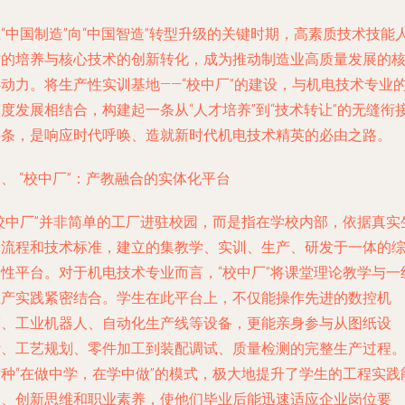
“中国制造”向“中国智造”转型升级的关键时期，高素质技术技能
才的培养与核心技术的创新转化，成为推动制造业高质量发展的
心动力。将生产性实训基地——“校中厂”的建设，与机电技术专业
度发展相结合，构建起一条从“人才培养”到“技术转让”的无缝衔
链条，是响应时代呼唤、造就新时代机电技术精英的必由之路。
、 “校中厂”：产教融合的实体化平台
“校中厂”并非简单的工厂进驻校园，而是指在学校内部，依据真实
产流程和技术标准，建立的集教学、实训、生产、研发于一体的
合性平台。对于机电技术专业而言，“校中厂”将课堂理论教学与一
生产实践紧密结合。学生在此平台上，不仅能操作先进的数控机
床、工业机器人、自动化生产线等设备，更能亲身参与从图纸设
计、工艺规划、零件加工到装配调试、质量检测的完整生产过程
这种“在做中学，在学中做”的模式，极大地提升了学生的工程实践
力、创新思维和职业素养，使他们毕业后能迅速适应企业岗位要