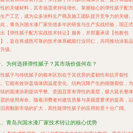
久性的关键材料，其市场需求持续增长。掌握核心的弹性腻子配
与生产工艺，成为众多涂料生产商及施工团队提升竞争力的关键
为此，青岛兴国水漆厂家凭借多年的研发与生产实战经验，现正
推出【弹性腻子配方实战技术转让】服务，并郑重承诺【包教包
会】，旨在将成熟可靠的技术体系赋能行业同仁，共同推动涂装
质升级。
一、为何选择弹性腻子？其市场价值何在？
弹性腻子与传统腻子的根本区别在于其优异的柔韧性和抗开裂性
能。它能有效弥盖墙体因温度变化、结构沉降产生的细微裂纹，
后续的面漆涂刷提供平整、坚固且富有弹性的基层，极大延长整
涂层的使用寿命。随着消费者对建筑质量与美观度要求的提高，
及旧房翻新市场的扩大，高性能弹性腻子的应用前景十分广阔。
二、青岛兴国水漆厂家技术转让的核心优势