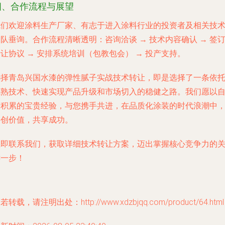
四、合作流程与展望
我们欢迎涂料生产厂家、有志于进入涂料行业的投资者及相关技
队垂询。合作流程清晰透明：咨询洽谈 → 技术内容确认 → 签
让协议 → 安排系统培训（包教包会） → 投产支持。
选择青岛兴国水漆的弹性腻子实战技术转让，即是选择了一条依
成熟技术、快速实现产品升级和市场切入的稳健之路。我们愿以
身积累的宝贵经验，与您携手共进，在品质化涂装的时代浪潮中
共创价值，共享成功。
立即联系我们，获取详细技术转让方案，迈出掌握核心竞争力的
键一步！
若转载，请注明出处：http://www.xdzbjqq.com/product/64.html