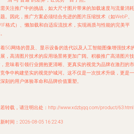
也需关注推广中的挑战，如大尺寸图片带来的加载速度与流量消
问题。因此，推广方案必须结合先进的图片压缩技术（如WebP、
VIF格式）、懒加载和自适应流技术，实现画质与性能的完美平
衡。
随着5G网络的普及、显示设备的迭代以及人工智能图像增强技术
发展，高清图片技术的应用场景将更加广阔。积极推广高清图片
术，意味着引领行业拥抱更清晰、更真实的视觉为品牌在激烈的
场竞争中构建坚实的视觉护城河。这不仅是一次技术升级，更是
次深刻的用户体验革命和品牌价值重塑。
若转载，请注明出处：http://www.xdzbjqq.com/product/63.html
新时间：2026-08-05 16:22:43